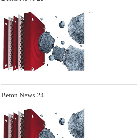
...
Beton News 24
...