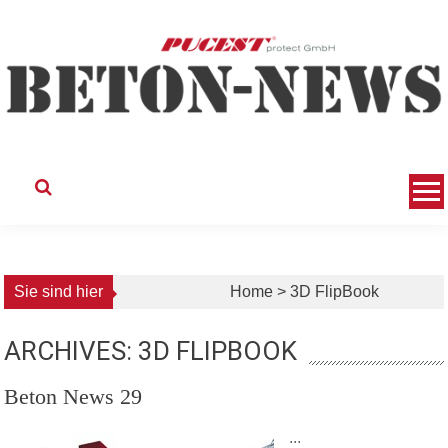
Skip
to
content
Sie sind hier
Home
>
3D FlipBook
ARCHIVES: 3D FLIPBOOK
Beton News 29
...