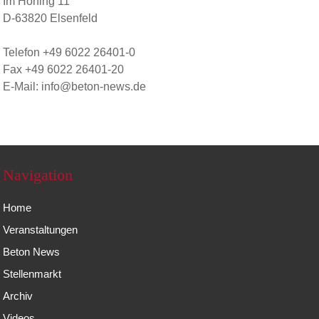
Im Höning 11
D-63820 Elsenfeld
Telefon +49 6022 26401-0
Fax +49 6022 26401-20
E-Mail: info@beton-news.de
Navigation
Home
Veranstaltungen
Beton News
Stellenmarkt
Archiv
Videos