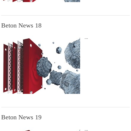
Beton News 18
...
Beton News 19
...