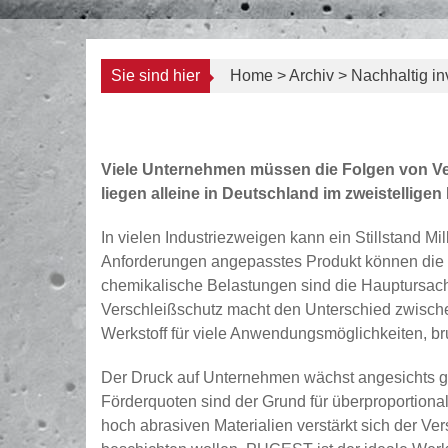
Nachhaltig investieren in Ve
Sie sind hier
Home
>
Archiv
>
Nachhaltig in
Archiv
BETON NEWS
-
Viele Unternehmen müssen die Folgen von Ve
liegen alleine in Deutschland im zweistelligen 
In vielen Industriezweigen kann ein Stillstand Mi
Anforderungen angepasstes Produkt können die 
chemikalische Belastungen sind die Hauptursache
Verschleißschutz macht den Unterschied zwischen
Werkstoff für viele Anwendungsmöglichkeiten, bru
Der Druck auf Unternehmen wächst angesichts g
Förderquoten sind der Grund für überproportion
hoch abrasiven Materialien verstärkt sich der Ve