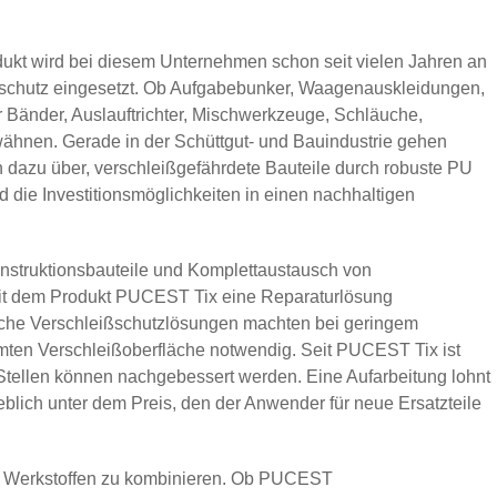
dukt wird bei diesem Unternehmen schon seit vielen Jahren an
schutz eingesetzt. Ob Aufgabebunker, Waagenauskleidungen,
 Bänder, Auslauftrichter, Mischwerkzeuge, Schläuche,
hnen. Gerade in der Schüttgut- und Bauindustrie gehen
dazu über, verschleißgefährdete Bauteile durch robuste PU
 die Investitionsmöglichkeiten in einen nachhaltigen
onstruktionsbauteile und Komplettaustausch von
mit dem Produkt PUCEST Tix eine Reparaturlösung
che Verschleißschutzlösungen machten bei geringem
mten Verschleißoberfläche notwendig. Seit PUCEST Tix ist
e Stellen können nachgebessert werden. Eine Aufarbeitung lohnt
eblich unter dem Preis, den der Anwender für neue Ersatzteile
en Werkstoffen zu kombinieren. Ob PUCEST