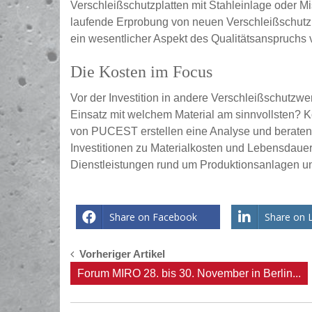
Verschleißschutzplatten mit Stahleinlage oder Mi
laufende Erprobung von neuen Verschleißschutzl
ein wesentlicher Aspekt des Qualitätsanspruchs
Die Kosten im Focus
Vor der Investition in andere Verschleißschutzwe
Einsatz mit welchem Material am sinnvollsten? 
von PUCEST erstellen eine Analyse und beraten d
Investitionen zu Materialkosten und Lebensdaue
Dienstleistungen rund um Produktionsanlagen 
Share on Facebook
Share on 
Post
Vorheriger Artikel
Forum MIRO 28. bis 30. November in Berlin...
navigation