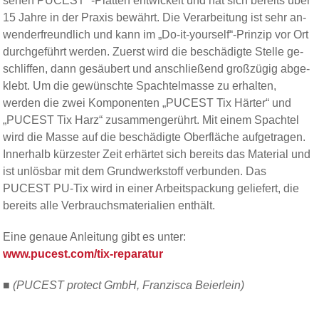
senen PUCEST
-Plat­ten ent­wi­ckelt und hat sich bereits über
15 Jahre in der Praxis bewährt. Die Ver­ar­bei­tung ist sehr an­
wen­der­freund­lich und kann im „Do-it-yourself“-Prinzip vor Ort
durch­ge­führt werden. Zuerst wird die be­schädi­gte Stelle ge­
schliffen, dann ge­säu­bert und an­schlie­ßend groß­zügig ab­ge­
klebt. Um die gewünschte Spachtel­masse zu er­hal­ten,
werden die zwei Kom­po­nen­ten „PUCEST Tix Härter“ und
„PUCEST Tix Harz“ zu­sammen­ge­rührt. Mit einem Spachtel
wird die Masse auf die beschä­dig­te Ober­fläche auf­ge­tragen.
Inner­halb kürzes­ter Zeit erhärtet sich bereits das Ma­te­rial und
ist un­lös­bar mit dem Grund­werk­stoff ver­bunden. Das
PUCEST PU-Tix wird in einer Arbeits­packung gelie­fert, die
bereits alle Ver­brauchs­ma­te­ria­lien ent­hält.
Eine genaue An­leitung gibt es unter:
www.pucest.com/tix-reparatur
■
(PUCEST protect GmbH, Franzisca Beierlein)