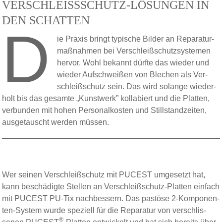
VERSCHLEISSSCHUTZ-LÖSUNGEN IN
DEN SCHATTEN
D
ie Praxis bringt typische Bilder an Re­pa­ra­tur­
maß­nah­men bei Ver­schleiß­schutz­syste­men
hervor. Wohl bekannt dürfte das wieder und
wieder Auf­schweißen von Blechen als Ver­
schleiß­schutz sein. Das wird solange wie­der­
holt bis das gesamte „Kunst­werk” kol­la­biert und die Platten,
ver­bun­den mit hohen Per­sonal­kosten und Still­stand­zei­ten,
aus­ge­tauscht werden müssen.
Wer seinen Ver­schleiß­schutz mit PUCEST um­ge­setzt hat,
kann beschä­digte Stellen an Ver­schleiß­schutz-Platten einfach
mit PUCEST PU-Tix nachbessern. Das pas­töse 2-Kom­po­nen­
ten-System wurde speziell für die Reparatur von ver­schlis­
®