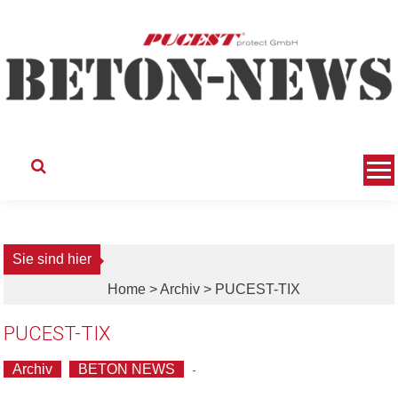
Skip
to
content
Sie sind hier
Home
>
Archiv
>
PUCEST-TIX
PUCEST-TIX
Archiv
BETON NEWS
-